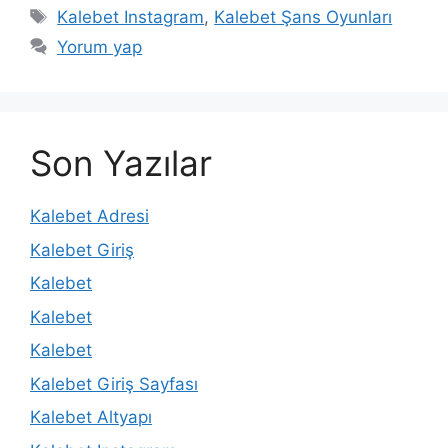
Etiketler
Kalebet Instagram
,
Kalebet Şans Oyunları
Yorum yap
Son Yazılar
Kalebet Adresi
Kalebet Giriş
Kalebet
Kalebet
Kalebet
Kalebet Giriş Sayfası
Kalebet Altyapı