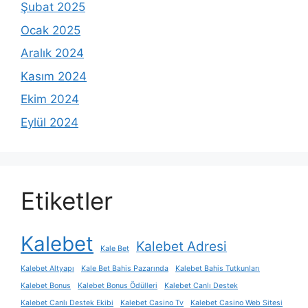
Şubat 2025
Ocak 2025
Aralık 2024
Kasım 2024
Ekim 2024
Eylül 2024
Etiketler
Kalebet
Kalebet Adresi
Kale Bet
Kalebet Altyapı
Kale Bet Bahis Pazarında
Kalebet Bahis Tutkunları
Kalebet Bonus
Kalebet Bonus Ödülleri
Kalebet Canlı Destek
Kalebet Canlı Destek Ekibi
Kalebet Casino Tv
Kalebet Casino Web Sitesi