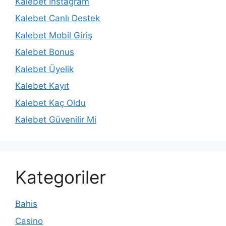
Kalebet Instagram
Kalebet Canlı Destek
Kalebet Mobil Giriş
Kalebet Bonus
Kalebet Üyelik
Kalebet Kayıt
Kalebet Kaç Oldu
Kalebet Güvenilir Mi
Kategoriler
Bahis
Casino