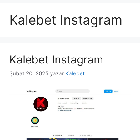
Kalebet Instagram
Kalebet Instagram
Şubat 20, 2025
yazar
Kalebet