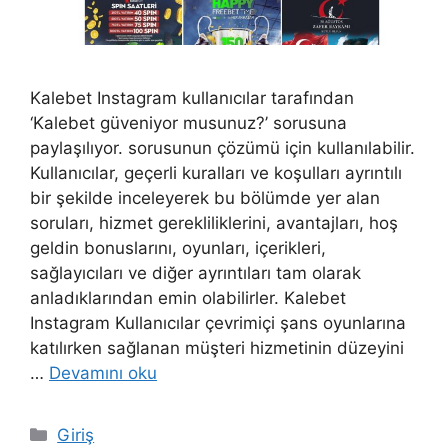
Kalebet Instagram kullanıcılar tarafından
‘Kalebet güveniyor musunuz?’ sorusuna
paylaşılıyor. sorusunun çözümü için kullanılabilir.
Kullanıcılar, geçerli kuralları ve koşulları ayrıntılı
bir şekilde inceleyerek bu bölümde yer alan
soruları, hizmet gerekliliklerini, avantajları, hoş
geldin bonuslarını, oyunları, içerikleri,
sağlayıcıları ve diğer ayrıntıları tam olarak
anladıklarından emin olabilirler. Kalebet
Instagram Kullanıcılar çevrimiçi şans oyunlarına
katılırken sağlanan müşteri hizmetinin düzeyini
…
Devamını oku
Kategoriler
Giriş